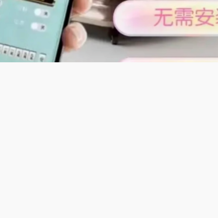
及特色;
木齐麻将百搭自动麻将机】契合乌鲁木齐百搭麻将玩法，可自由
，多人围坐舒适，四脚稳固防滑，洗牌静音流畅，无噪音干扰，
，亲友聚会尽享欢乐。
适配宁夏银川麻将玩法，136张牌，基础胡牌规则，简单易上手
无故障，普通材质结实耐用，维护简单，价格实惠，适合银川普
能畅快玩。