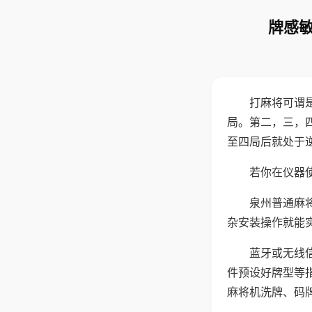
牌感敏
打麻将可谓
局。第二，三，
至四局后就处于
若你在仪器使
泉州普通麻
杂安装操作就能
蓝牙或无线
件预设好牌型等
麻将机洗牌、码