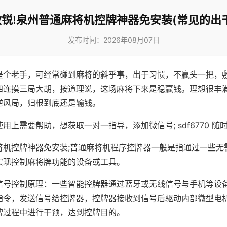
锐!泉州普通麻将机控牌神器免安装(常见的出
发布时间：2026年08月07日
是个老手，可经常碰到麻将的斜乎事，出于习惯，不赢头一把，
四连摸三局大胡，按道理说，这场麻将下来是稳赢钱。理想很丰
逆风局，归根到底还是输钱。
用上需要帮助，想获取一对一指导，添加微信号; sdf6770 随时
将机控牌神器免安装;普通麻将机程序控牌器一般是指通过一些无
实现控制麻将牌功能的设备或工具。
信号控制原理：一些智能控牌器通过蓝牙或无线信号与手机等设
指令，发送信号给控牌器，控牌器接收到信号后驱动内部微型电
牌过程中进行干预，达到控牌目的。