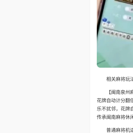
相关麻将玩法
【闽南泉州
花牌自动计分翻
乐不扰邻，花牌
传承闽南麻将休
普通麻将机