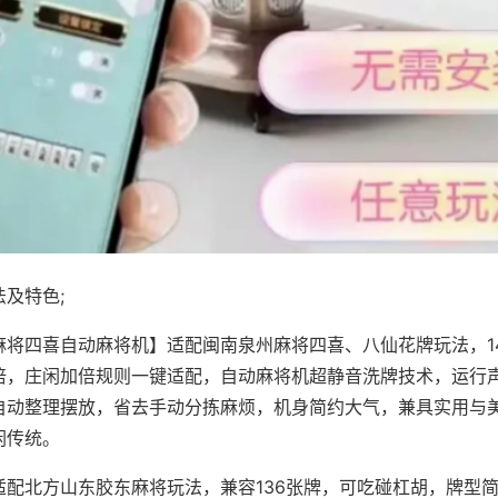
及特色;
麻将四喜自动麻将机】适配闽南泉州麻将四喜、八仙花牌玩法，1
倍，庄闲加倍规则一键适配，自动麻将机超静音洗牌技术，运行
自动整理摆放，省去手动分拣麻烦，机身简约大气，兼具实用与
闲传统。
适配北方山东胶东麻将玩法，兼容136张牌，可吃碰杠胡，牌型