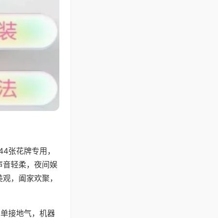
44张花牌专用，
声音轻柔，夜间娱
美观，阖家欢聚，
简单接地气，机器