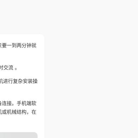
只要一到两分钟就
。
时交流 。
机进行复杂安装操
备连接。手机端软
机或机械结构，在