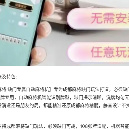
及特色;
麻将·缺门专属自动麻将机】专为成都麻将缺门玩法打造，必须缺
8张牌专用，自动麻将机智能识别牌型，缺门提示清晰，洗牌均匀
常消遣还是朋友约局，都能精准还原成都麻将精髓，静音设计不
支持成都麻将缺门玩法，必须缺门可胡，108张牌适配，机器智