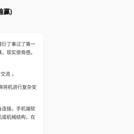
输赢)
敷衍了事过了第一
满，现实很骨感。
交流 。
麻将机进行复杂安
备连接。手机端软
机或机械结构，在