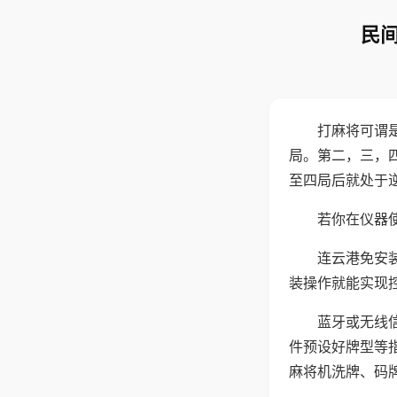
民间
打麻将可谓
局。第二，三，
至四局后就处于
若你在仪器使
连云港免安
装操作就能实现
蓝牙或无线
件预设好牌型等
麻将机洗牌、码