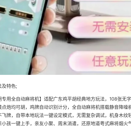
及特色;
胡专用全自动麻将机】适配广东鸡平胡经典地方玩法，108张无
摸点炮均可胡，鸡牌自动识别计分，全自动麻将机搭载静音降噪机
不飞牌，自带本地玩法一键设定模式，无需复杂调试，机身木纹
辈小孩一键上手，亲友小聚、周末消遣，还原地道粤式麻将烟火