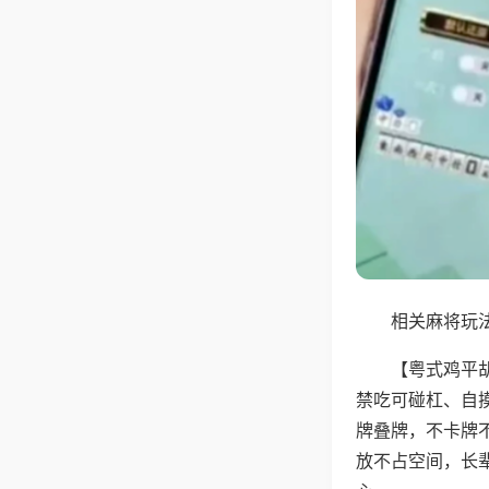
相关麻将玩法
【粤式鸡平
禁吃可碰杠、自
牌叠牌，不卡牌
放不占空间，长