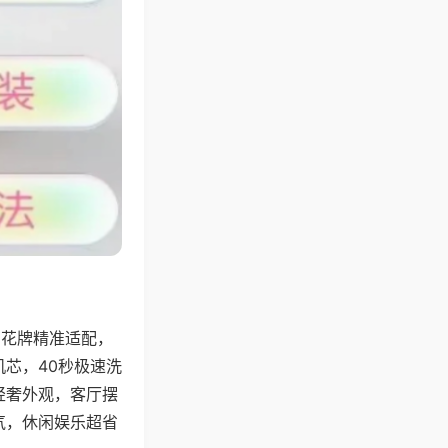
字花牌精准适配，
芯，40秒极速洗
轻奢外观，客厅摆
气，休闲娱乐超省