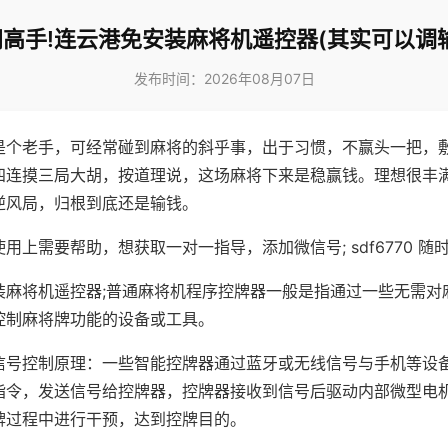
高手!连云港免安装麻将机遥控器(其实可以调
发布时间：2026年08月07日
是个老手，可经常碰到麻将的斜乎事，出于习惯，不赢头一把，
四连摸三局大胡，按道理说，这场麻将下来是稳赢钱。理想很丰
逆风局，归根到底还是输钱。
用上需要帮助，想获取一对一指导，添加微信号; sdf6770 随时
装麻将机遥控器;普通麻将机程序控牌器一般是指通过一些无需对
控制麻将牌功能的设备或工具。
信号控制原理：一些智能控牌器通过蓝牙或无线信号与手机等设
指令，发送信号给控牌器，控牌器接收到信号后驱动内部微型电
牌过程中进行干预，达到控牌目的。