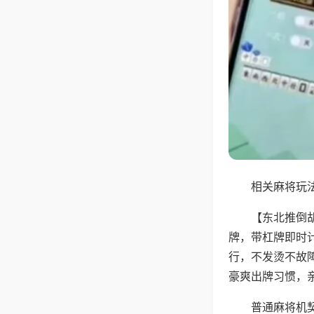
相关麻将玩法
【东北推倒
牌，带杠牌即时
行，不发烫不故
豪爽出牌习惯，
普通麻将机