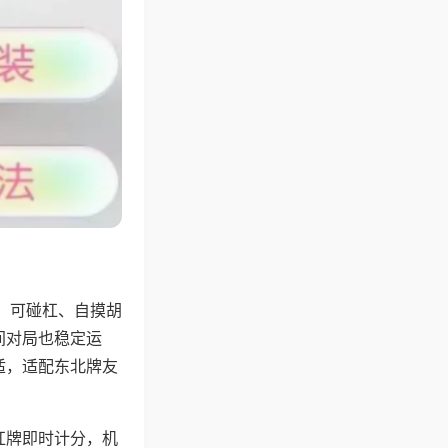
，可碰杠、自摸胡
间对局也稳定运
适，适配东北牌友
杠牌即时计分，机