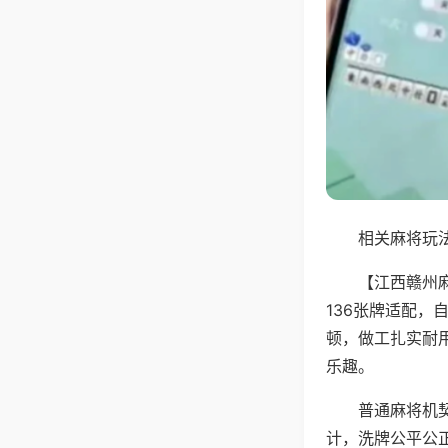
相关麻将玩法
【江西赣州
136张牌适配
顿，做工扎实耐
乐趣。
普通麻将机
计，洗牌公平公