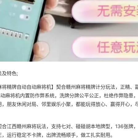
及特色;
麻将精牌自动自动麻将机】契合赣州麻将精牌计分玩法，正精、
，自动麻将机内置防作弊系统，洗牌分牌公平公正，杜绝作弊隐患
用，朋友休闲对局、邻里娱乐小聚，都能玩得放心、赢得开心，
契合江西赣州麻将玩法，支持七对、碰碰胡本地牌型，136张牌
正，运行稳定不卡牌，出牌流畅顺手，做工扎实耐用。