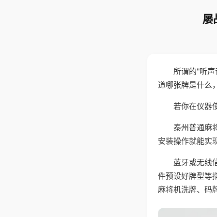
屡
所谓的"听
道哪张牌是什么
若你在仪器使
泰州普通麻
安装操作就能实
蓝牙或无线
件预设好牌型等
麻将机洗牌、码