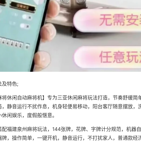
及特色;
麻将休闲自动麻将机】专为三亚休闲麻将玩法打造，节奏舒缓简
局，静音运行不扰作息，机身轻便易移动，阳台客厅随意摆放，
小休闲娱乐，度假般惬意。
适配福建泉州麻将玩法，144张牌，花牌、字牌计分规范，机器
漏牌，操作简单，一键开机，静音运行，不打扰家人，普通款经