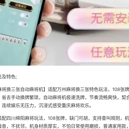
及特色;
麻将换三张自动麻将机】适配万州麻将换三张特色玩法，108张
，省去手动换牌繁琐，自动麻将机极速洗牌，节奏流畅爽快，契
，连续娱乐无压力，沉浸式感受重庆麻将欢乐。
适配四川绵阳麻将玩法，108张牌，缺门可胡，支持查叫规则，
噪音，不扰邻，机身材质厚实，不怕日常使用磨损，普通家用款