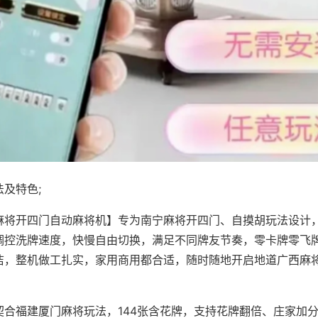
及特色;
麻将开四门自动麻将机】专为南宁麻将开四门、自摸胡玩法设计，
调控洗牌速度，快慢自由切换，满足不同牌友节奏，零卡牌零飞
洁，整机做工扎实，家用商用都合适，随时随地开启地道广西麻
契合福建厦门麻将玩法，144张含花牌，支持花牌翻倍、庄家加