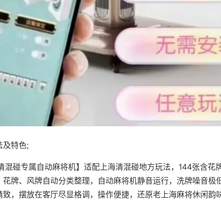
及特色;
·清混碰专属自动麻将机】适配上海清混碰地方玩法，144张含花
，花牌、风牌自动分类整理，自动麻将机静音运行，洗牌噪音极
精致，摆放在客厅尽显格调，操作便捷，还原老上海麻将休闲韵