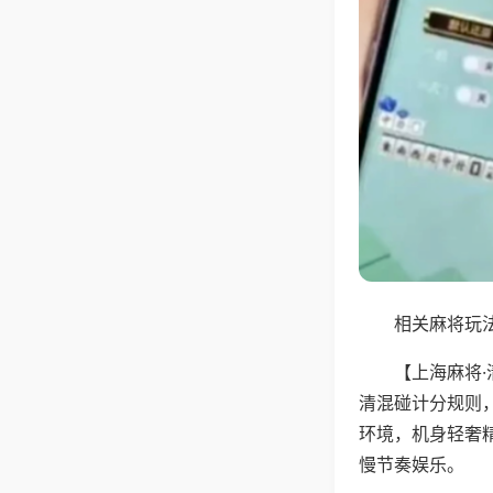
相关麻将玩法
【上海麻将
清混碰计分规则
环境，机身轻奢
慢节奏娱乐。