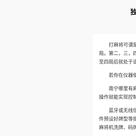
打麻将可谓
局。第二，三，
至四局后就处于
若你在仪器使
南宁哪里有
操作就能实现控
蓝牙或无线
件预设好牌型等
麻将机洗牌、码