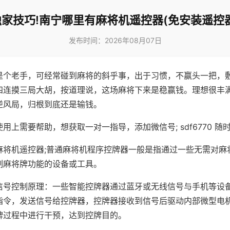
独家技巧!南宁哪里有麻将机遥控器(免安装遥控器
发布时间：2026年08月07日
是个老手，可经常碰到麻将的斜乎事，出于习惯，不赢头一把，
四连摸三局大胡，按道理说，这场麻将下来是稳赢钱。理想很丰
逆风局，归根到底还是输钱。
用上需要帮助，想获取一对一指导，添加微信号; sdf6770 随时
麻将机遥控器;普通麻将机程序控牌器一般是指通过一些无需对麻
制麻将牌功能的设备或工具。
信号控制原理：一些智能控牌器通过蓝牙或无线信号与手机等设
指令，发送信号给控牌器，控牌器接收到信号后驱动内部微型电
牌过程中进行干预，达到控牌目的。