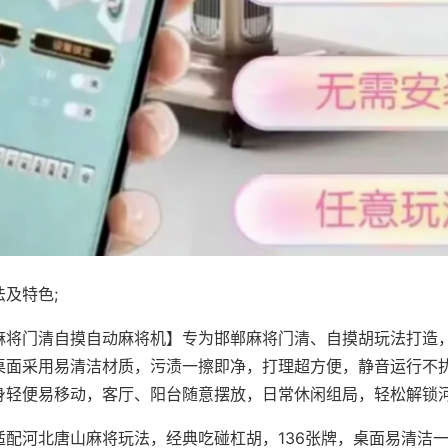
及特色;
麻将门清自摸自动麻将机】专为邯郸麻将门清、自摸胡玩法打造，
桌面采用易清洁材质，污渍一擦即净，打理超方便，静音运行不
身轻便易移动，客厅、阳台随意摆放，日常休闲组局，轻松解锁
适配河北唐山麻将玩法，经典吃碰杠胡，136张牌，桌面易清洁