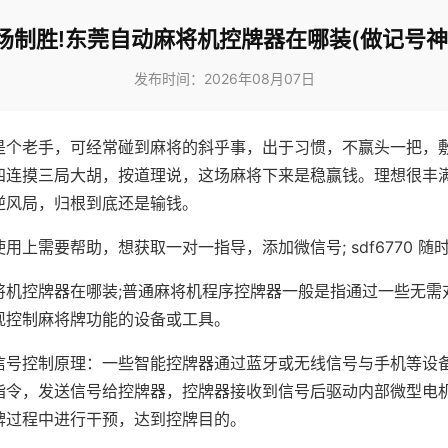
场制胜!东莞自动麻将机控牌器在哪装(做记号神
发布时间：2026年08月07日
是个老手，可经常碰到麻将的斜乎事，出于习惯，不赢头一把，
四连摸三局大胡，按道理说，这场麻将下来是稳赢钱。理想很丰
逆风局，归根到底还是输钱。
用上需要帮助，想获取一对一指导，添加微信号; sdf6770 随时
将机控牌器在哪装;普通麻将机程序控牌器一般是指通过一些无需
现控制麻将牌功能的设备或工具。
信号控制原理：一些智能控牌器通过蓝牙或无线信号与手机等设
指令，发送信号给控牌器，控牌器接收到信号后驱动内部微型电
牌过程中进行干预，达到控牌目的。