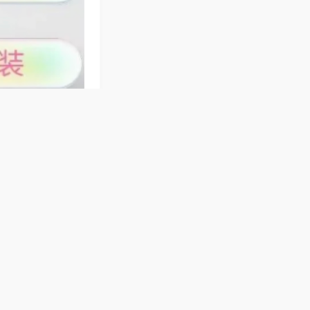
式、川渝、江浙、
程，静音耐用、操
，是居家休闲、亲