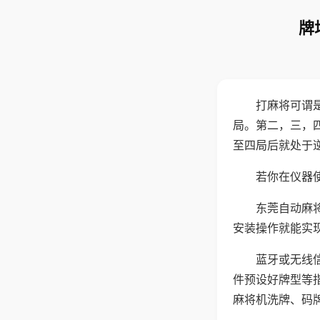
牌
打麻将可谓
局。第二，三，
至四局后就处于
若你在仪器使
东莞自动麻
安装操作就能实
蓝牙或无线
件预设好牌型等
麻将机洗牌、码