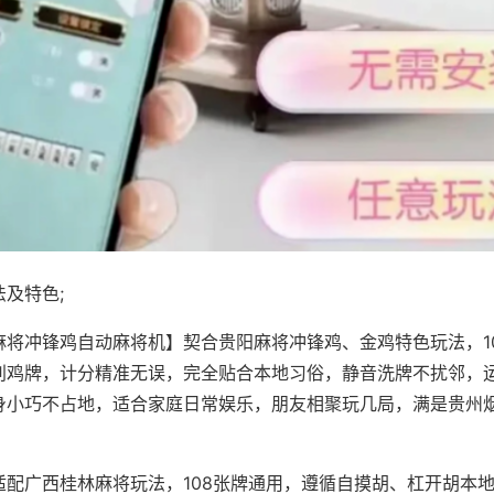
及特色;
麻将冲锋鸡自动麻将机】契合贵阳麻将冲锋鸡、金鸡特色玩法，1
别鸡牌，计分精准无误，完全贴合本地习俗，静音洗牌不扰邻，
身小巧不占地，适合家庭日常娱乐，朋友相聚玩几局，满是贵州
适配广西桂林麻将玩法，108张牌通用，遵循自摸胡、杠开胡本