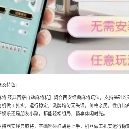
及特色;
麻将·经典百搭自动麻将机】契合西安经典麻将玩法，支持基础吃
将机做工扎实，运行稳定，洗牌均匀无失误，价格亲民，性价比
辈娱乐还是朋友小聚，都能轻松组局，畅享休闲时光。
支持西安经典麻将，基础吃碰杠胡易上手，机器做工扎实运行稳