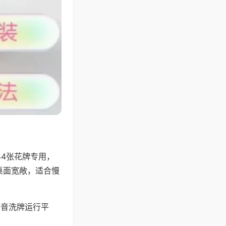
44张花牌专用，
桌面宽敞，适合慢
静音洗牌运行平