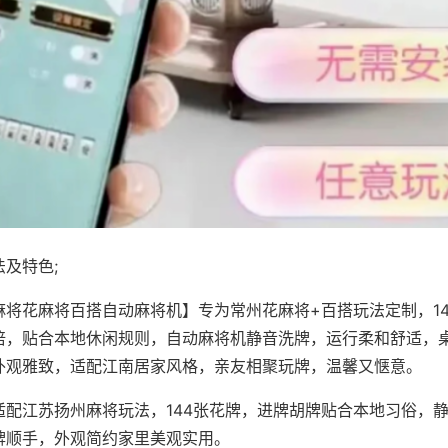
及特色;
麻将花麻将百搭自动麻将机】专为常州花麻将+百搭玩法定制，1
倍，贴合本地休闲规则，自动麻将机静音洗牌，运行柔和舒适，
外观雅致，适配江南居家风格，亲友相聚玩牌，温馨又惬意。
适配江苏扬州麻将玩法，144张花牌，进牌胡牌贴合本地习俗，
牌顺手，外观简约家里美观实用。