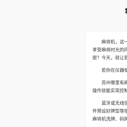
麻将机，这
享受麻将时光的
密？今天，就让
若你在仪器使
苏州哪里有
操作就能实现控
蓝牙或无线
件预设好牌型等
麻将机洗牌、码