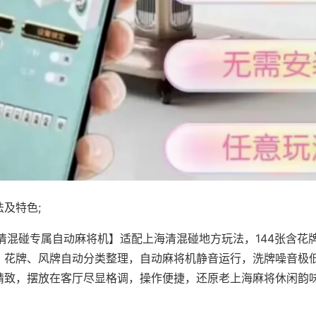
及特色;
·清混碰专属自动麻将机】适配上海清混碰地方玩法，144张含花
，花牌、风牌自动分类整理，自动麻将机静音运行，洗牌噪音极
精致，摆放在客厅尽显格调，操作便捷，还原老上海麻将休闲韵