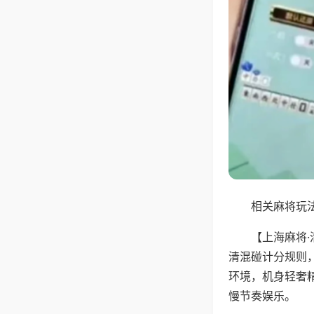
相关麻将玩法
【上海麻将
清混碰计分规则
环境，机身轻奢
慢节奏娱乐。