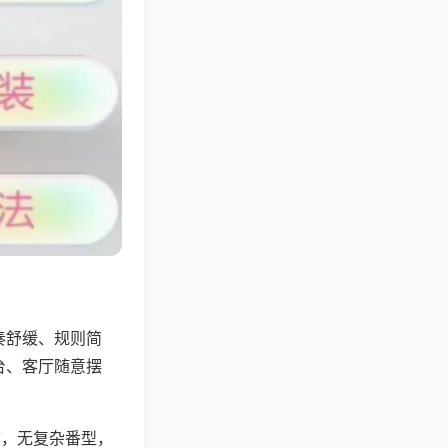
奏舒缓、规则简
台、客厅随意摆
可，无复杂番型，