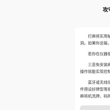
攻
打麻将实用
洞。如果你总输
若你在仪器使
三亚免安装
操作就能实现控
蓝牙或无线
件预设好牌型等
麻将机洗牌、码