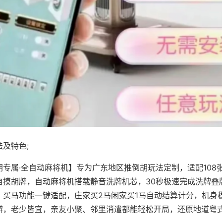
及特色;
胡专属·全自动麻将机】专为广东地区推倒胡玩法定制，适配108
自摸胡牌，自动麻将机搭载静音洗牌机芯，30秒极速完成洗牌叠
、买马功能一键适配，庄家买2马闲家买1马自动结算计分，机身
辨，老少皆宜，亲友小聚、邻里消遣都能轻松开局，还原地道粤