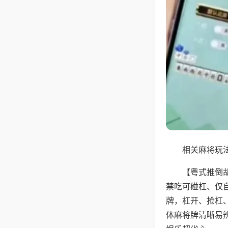
相关麻将玩法
【粤式推倒
禁吃可碰杠、仅
牌，杠开、抢杠
体麻将牌清晰易