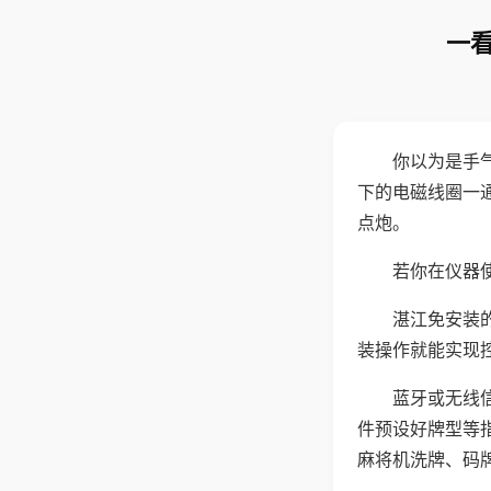
一看
你以为是手
下的电磁线圈一
点炮。
若你在仪器使
湛江免安装
装操作就能实现
蓝牙或无线
件预设好牌型等
麻将机洗牌、码