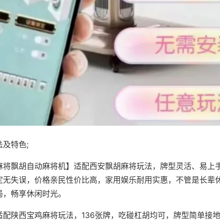
及特色;
麻将飘胡自动麻将机】适配西安飘胡麻将玩法，牌型灵活、易上
定无失误，价格亲民性价比高，家用娱乐耐用实惠，不管是长辈
局，畅享休闲时光。
适配陕西宝鸡麻将玩法，136张牌，吃碰杠胡均可，牌型简单接