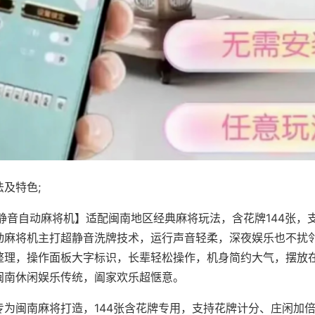
及特色;
·静音自动麻将机】适配闽南地区经典麻将玩法，含花牌144张，
动麻将机主打超静音洗牌技术，运行声音轻柔，深夜娱乐也不扰
整理，操作面板大字标识，长辈轻松操作，机身简约大气，摆放
闽南休闲娱乐传统，阖家欢乐超惬意。
专为闽南麻将打造，144张含花牌专用，支持花牌计分、庄闲加