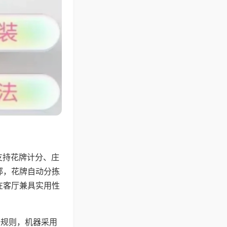
支持花牌计分、庄
邻，花牌自动分拣
在客厅兼具实用性
倍规则，机器采用