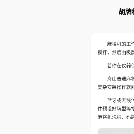
胡牌
麻将机的工
搅拌，然后由吸
若你在仪器使
舟山普通麻
复杂安装操作就
蓝牙或无线
件预设好牌型等
麻将机洗牌、码