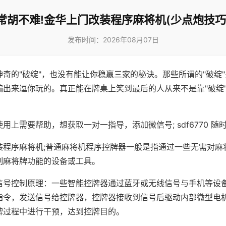
常胡不难!金华上门改装程序麻将机(少点炮技巧
发布时间：2026年08月07日
神奇的"破绽"，也没有能让你稳赢三家的秘诀。那些所谓的"破绽
编出来逗你玩的。真正能在牌桌上笑到最后的人从来不是靠"破绽
用上需要帮助，想获取一对一指导，添加微信号; sdf6770 随时
装程序麻将机;普通麻将机程序控牌器一般是指通过一些无需对麻
制麻将牌功能的设备或工具。
信号控制原理：一些智能控牌器通过蓝牙或无线信号与手机等设
指令，发送信号给控牌器，控牌器接收到信号后驱动内部微型电
牌过程中进行干预，达到控牌目的。