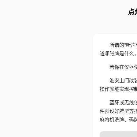
点
所谓的"听
道哪张牌是什么
若你在仪器使
淮安上门改
操作就能实现控
蓝牙或无线
件预设好牌型等
麻将机洗牌、码