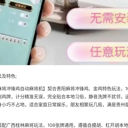
及特色;
麻将冲锋鸡自动麻将机】契合贵阳麻将冲锋鸡、金鸡特色玩法，1
别鸡牌，计分精准无误，完全贴合本地习俗，静音洗牌不扰邻，
身小巧不占地，适合家庭日常娱乐，朋友相聚玩几局，满是贵州
适配广西桂林麻将玩法，108张牌通用，遵循自摸胡、杠开胡本