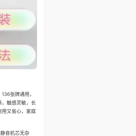
136张牌通用，
晰，触感灵敏，长
耐用又省心，家庭
器静音机芯无杂