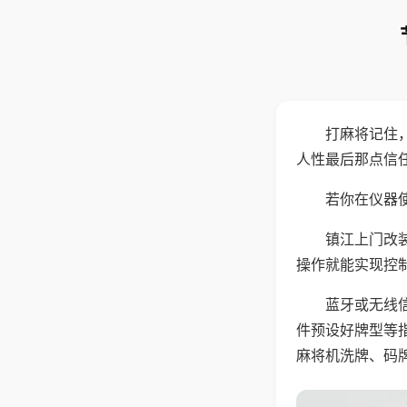
打麻将记住
人性最后那点信
若你在仪器使
镇江上门改
操作就能实现控
蓝牙或无线
件预设好牌型等
麻将机洗牌、码