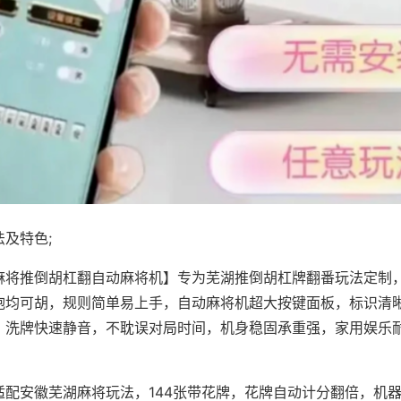
及特色;
麻将推倒胡杠翻自动麻将机】专为芜湖推倒胡杠牌翻番玩法定制，
炮均可胡，规则简单易上手，自动麻将机超大按键面板，标识清
，洗牌快速静音，不耽误对局时间，机身稳固承重强，家用娱乐
。
适配安徽芜湖麻将玩法，144张带花牌，花牌自动计分翻倍，机