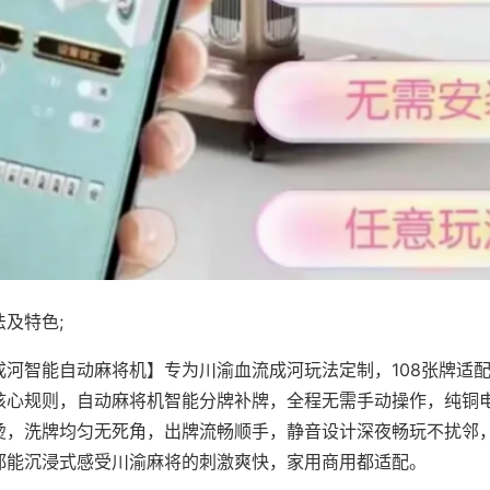
及特色;
成河智能自动麻将机】专为川渝血流成河玩法定制，108张牌适
核心规则，自动麻将机智能分牌补牌，全程无需手动操作，纯铜
烫，洗牌均匀无死角，出牌流畅顺手，静音设计深夜畅玩不扰邻
都能沉浸式感受川渝麻将的刺激爽快，家用商用都适配。