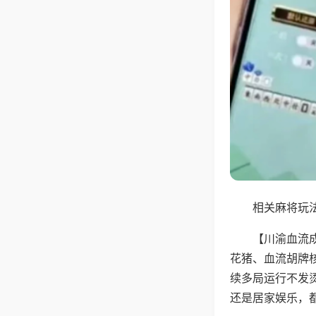
相关麻将玩法
【川渝血流
花猪、血流胡牌
续多局运行不发
还是居家娱乐，