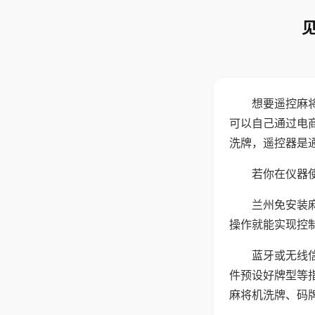
想要遥控麻
可以自己通过电
洗牌，遥控器是
若你在仪器使
兰州免安装
操作就能实现控
蓝牙或无线
件预设好牌型等
麻将机洗牌、码