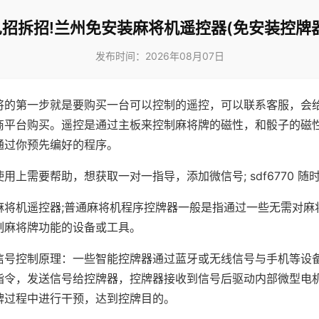
见招拆招!兰州免安装麻将机遥控器(免安装控牌器
发布时间：2026年08月07日
将的第一步就是要购买一台可以控制的遥控，可以联系客服，会
商平台购买。遥控是通过主板来控制麻将牌的磁性，和骰子的磁
通过你预先编好的程序。
用上需要帮助，想获取一对一指导，添加微信号; sdf6770 随时
麻将机遥控器;普通麻将机程序控牌器一般是指通过一些无需对麻
制麻将牌功能的设备或工具。
信号控制原理：一些智能控牌器通过蓝牙或无线信号与手机等设
指令，发送信号给控牌器，控牌器接收到信号后驱动内部微型电
牌过程中进行干预，达到控牌目的。